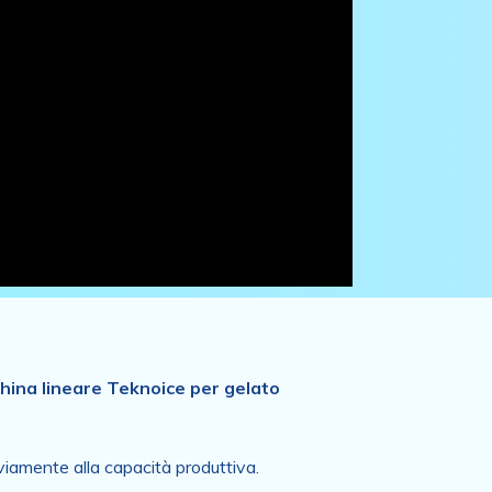
hina lineare Teknoice per gelato
iamente alla capacità produttiva.