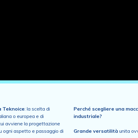
a Teknoice
: la scelta di
Perché scegliere una macc
taliana o europea e di
industriale?
cui avviene la progettazione
u ogni aspetto e passaggio di
Grande versatilità
unita ovv