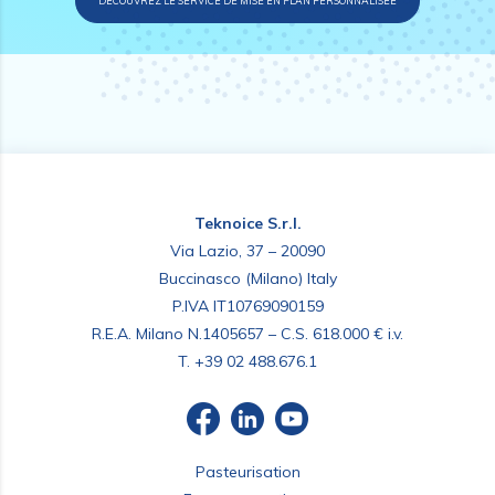
DÉCOUVREZ LE SERVICE DE MISE EN PLAN PERSONNALISÉE
Teknoice S.r.l.
Via Lazio, 37 – 20090
Buccinasco (Milano) Italy
P.IVA IT10769090159
R.E.A. Milano N.1405657 – C.S. 618.000 € i.v.
T.
+39 02 488.676.1
Pasteurisation