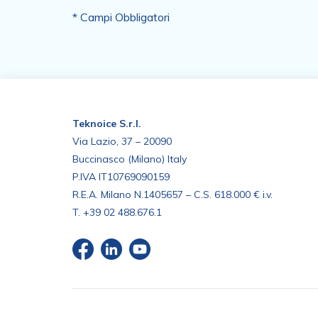
* Campi Obbligatori
Teknoice S.r.l.
Via Lazio, 37 – 20090
Buccinasco (Milano) Italy
P.IVA IT10769090159
R.E.A. Milano N.1405657 – C.S. 618.000 € i.v.
T.
+39 02 488.676.1