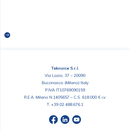
Innovazione nel gelato – Incom
Leone e la CO2
Read more
Teknoice S.r.l.
Via Lazio, 37 – 20090
Buccinasco (Milano) Italy
P.IVA IT10769090159
R.E.A. Milano N.1405657 – C.S. 618.000 € i.v.
T.
+39 02 488.676.1