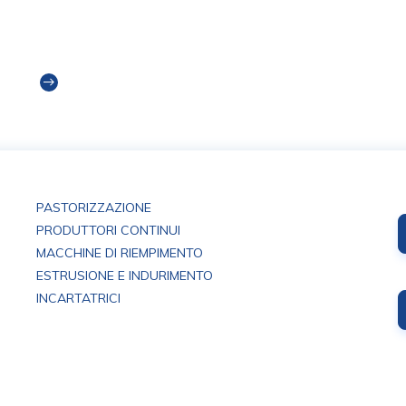
Una Guida alle Macchine Ausiliarie nella
Produzione Industriale di Gelato
Read more
PASTORIZZAZIONE
PRODUTTORI CONTINUI
MACCHINE DI RIEMPIMENTO
ESTRUSIONE E INDURIMENTO
INCARTATRICI