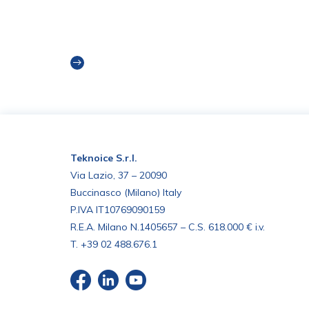
Creare il Layout Perfetto per una
Fabbrica di Gelato
Read more
Teknoice S.r.l.
Via Lazio, 37 – 20090
Buccinasco (Milano) Italy
P.IVA IT10769090159
R.E.A. Milano N.1405657 – C.S. 618.000 € i.v.
T.
+39 02 488.676.1